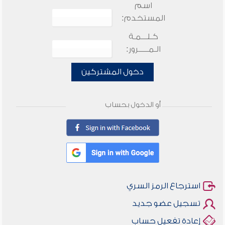
اسم
المستخدم:
كـلـــمـة
الـمـــــرور:
دخول المشتركين
أو الدخول بحساب
استرجاع الرمز السري
تسجيل عضو جديد
إعادة تفعيل حساب