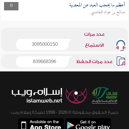
أعظم ما يحجب العبد عن المعصية
0
صالح بن عواد المغامسي
عدد مرات
3095000150
الاستماع
عدد مرات الحفظ
839668396
جميع الحقوق محفوظة © 2026 - 1998 لشبكة إسلام ويب