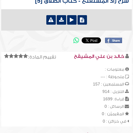
شرح زاد المستقنع - كتاب الطلاق [5]
خالد بن علي المشيقح
تقييم المادة:
معلومات :
ملحوظة : ---
المستمعين : 157
التنزيل : 914
قراءة: 1699
الرسائل : 0
المقيميّن : 0
في خزائن : 0