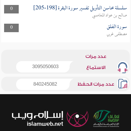
سلسلة محاسن التأويل تفسير سورة البقرة [198-205]
0
صالح بن عواد المغامسي
سورة الفلق
0
مصطفى غربي
عدد مرات
3095050603
الاستماع
عدد مرات الحفظ
840245082