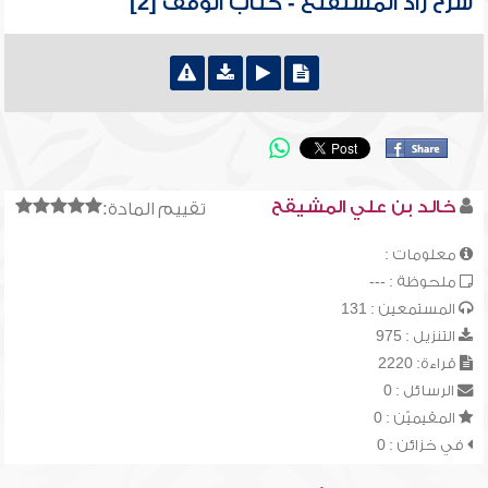
شرح زاد المستقنع - كتاب الوقف [2]
خالد بن علي المشيقح
تقييم المادة:
معلومات :
ملحوظة : ---
المستمعين : 131
التنزيل : 975
قراءة: 2220
الرسائل : 0
المقيميّن : 0
في خزائن : 0