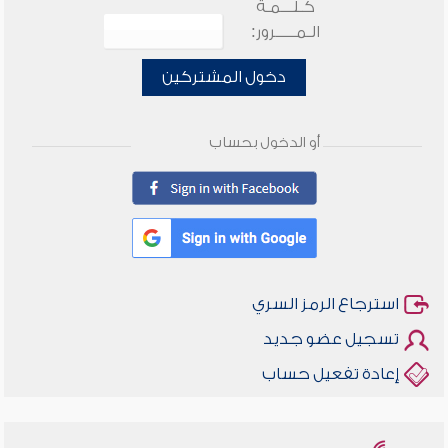
كـلـــمـة
الـمـــــرور:
دخول المشتركين
أو الدخول بحساب
استرجاع الرمز السري
تسجيل عضو جديد
إعادة تفعيل حساب