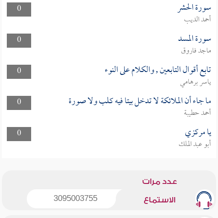
سورة الحشر
0
أحمد الديب
سورة المسد
0
ماجد فاروق
تابع أقوال التابعين , والكلام على النوء
0
ياسر برهامي
ما جاء أن الملائكة لا تدخل بيتا فيه كلب ولا صورة
0
أحمد حطيبة
يا مركزي
0
أبو عبد الملك
عدد مرات
3095003755
الاستماع