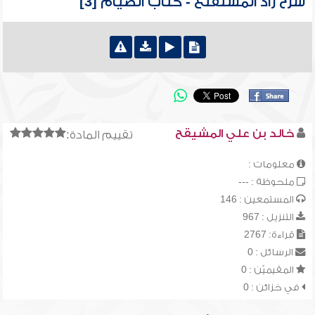
شرح زاد المستقنع - كتاب الصيام [3]
خالد بن علي المشيقح
تقييم المادة:
معلومات :
ملحوظة : ---
المستمعين : 146
التنزيل : 967
قراءة: 2767
الرسائل : 0
المقيميّن : 0
في خزائن : 0