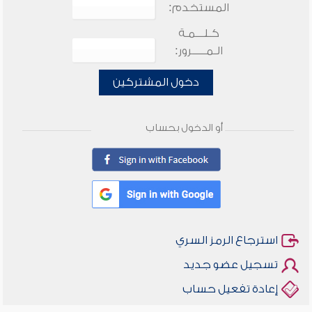
المستخدم:
كـلـــمـة
الـمـــــرور:
دخول المشتركين
أو الدخول بحساب
استرجاع الرمز السري
تسجيل عضو جديد
إعادة تفعيل حساب