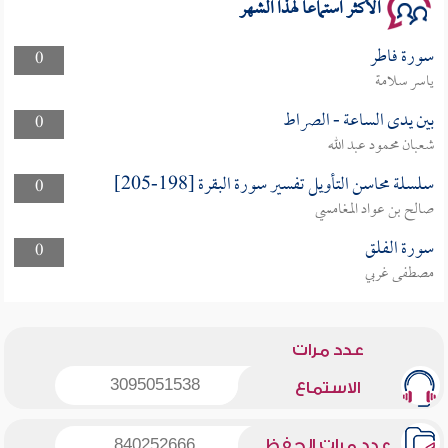
الأكثر استماعا لهذا الشهر
سورة فاطر
0
ياسر سلامة
بين يدى الساعة - الصراط
0
شعبان محمود عبد الله
سلسلة محاسن التأويل تفسير سورة البقرة [198-205]
0
صالح بن عواد المغامسي
سورة الفلق
0
مصطفى غربي
عدد مرات
3095051538
الاستماع
عدد مرات الحفظ
840252666