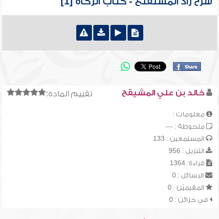
شرح زاد المستقنع - كتاب الزكاة [1]
خالد بن علي المشيقح
تقييم المادة:
معلومات :
ملحوظة : ---
المستمعين : 133
التنزيل : 956
قراءة: 1364
الرسائل : 0
المقيميّن : 0
في خزائن : 0