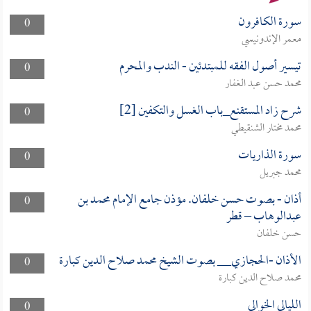
سورة الكافرون
0
معمر الإندونيسي
تيسير أصول الفقه للمبتدئين - الندب والمحرم
0
محمد حسن عبد الغفار
شرح زاد المستقنع_باب الغسل والتكفين [2]
0
محمد مختار الشنقيطي
سورة الذاريات
0
محمد جبريل
أذان - بصوت حسن خلفان. مؤذن جامع الإمام محمد بن
0
عبدالوهاب – قطر
حسن خلفان
الأذان -الحجازي__ بصوت الشيخ محمد صلاح الدين كبارة
0
محمد صلاح الدين كبارة
الليالي الخوالي
0