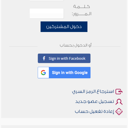
كـلـــمـة
الـمـــــرور:
دخول المشتركين
أو الدخول بحساب
استرجاع الرمز السري
تسجيل عضو جديد
إعادة تفعيل حساب