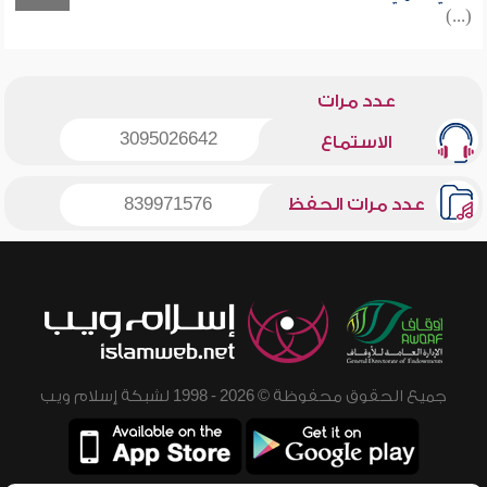
(...)
عدد مرات
3095026642
الاستماع
عدد مرات الحفظ
839971576
جميع الحقوق محفوظة © 2026 - 1998 لشبكة إسلام ويب