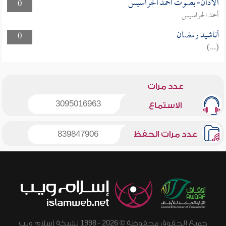
الأذان- بصوت أحمد الحراسيس
0
أحمد الحراسيس
أناشيد رمضان
0
(...)
عدد مرات
3095016963
الاستماع
عدد مرات الحفظ
839847906
جميع الحقوق محفوظة © 2026 - 1998 لشبكة إسلام ويب