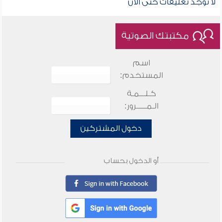
لا توجد تعليقات حتى الآن
مكتبتك الصوتية
اسم
المستخدم:
كـلـــمـة
الـمـــــرور:
دخول المشتركين
أو الدخول بحساب