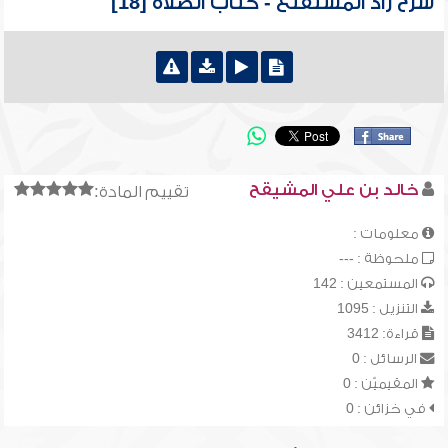
شرح زاد المستقنع - كتاب الصلاة [18]
خالد بن علي المشيقح
تقييم المادة:
معلومات :
ملحوظة : ---
المستمعين : 142
التنزيل : 1095
قراءة: 3412
الرسائل : 0
المقيميّن : 0
في خزائن : 0