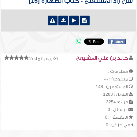
شرح زاد المستقنع - كتاب الطهارة [15]
خالد بن علي المشيقح
تقييم المادة:
معلومات :
ملحوظة : ---
المستمعين : 148
التنزيل : 1283
قراءة: 3254
الرسائل : 0
المقيميّن : 0
في خزائن : 0