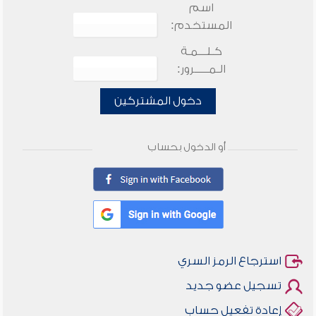
اسم
المستخدم:
كـلـــمـة
الـمـــــرور:
دخول المشتركين
أو الدخول بحساب
استرجاع الرمز السري
تسجيل عضو جديد
إعادة تفعيل حساب