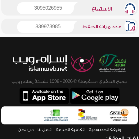
3095026955
الاستماع
عدد مرات الحفظ
839973985
جميع الحقوق محفوظة © 2026 - 1998 لشبكة إسلام ويب
وثيقة الخصوصية
اتفاقية الخدمة
اتصل بنا
من نحن
لغات الموقع: