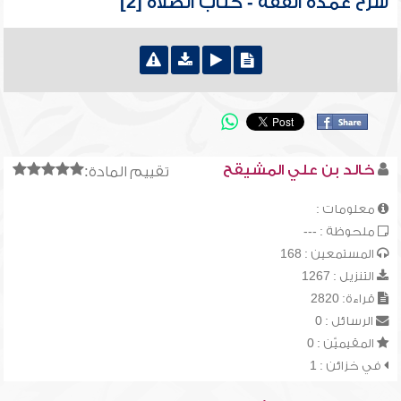
شرح عمدة الفقه - كتاب الصلاة [2]
خالد بن علي المشيقح
تقييم المادة:
معلومات :
ملحوظة : ---
المستمعين : 168
التنزيل : 1267
قراءة: 2820
الرسائل : 0
المقيميّن : 0
في خزائن : 1