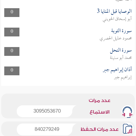
الوصايا قبل المنايا 3
0
أبو إسحاق الحويني
سورة التوبة
0
محمود خليل الحصري
سورة النحل
0
محمد أبو سنينة
أذان إبراهيم جبر
0
إبراهيم جبر
عدد مرات
3095053670
الاستماع
عدد مرات الحفظ
840279249