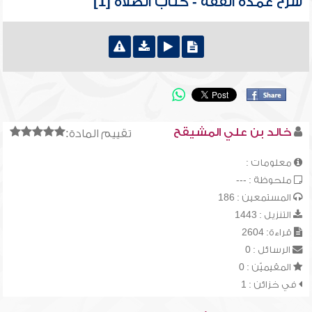
شرح عمدة الفقه - كتاب الصلاة [1]
خالد بن علي المشيقح
تقييم المادة:
معلومات :
ملحوظة : ---
المستمعين : 186
التنزيل : 1443
قراءة: 2604
الرسائل : 0
المقيميّن : 0
في خزائن : 1