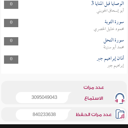
الوصايا قبل المنايا 3
0
أبو إسحاق الحويني
سورة التوبة
0
محمود خليل الحصري
سورة النحل
0
محمد أبو سنينة
أذان إبراهيم جبر
0
إبراهيم جبر
عدد مرات
3095049043
الاستماع
عدد مرات الحفظ
840233638