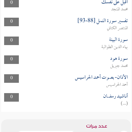
أقبل على نفسك
0
محمد المنجد
تفسير سورة النمل [88-93]
0
المنتصر الكتاني
سورة البينة
0
بهاء الدين الطوالبة
سورة هود
0
محمد جبريل
الأذان- بصوت أحمد الحراسيس
0
أحمد الحراسيس
أناشيد رمضان
0
(...)
عدد مرات