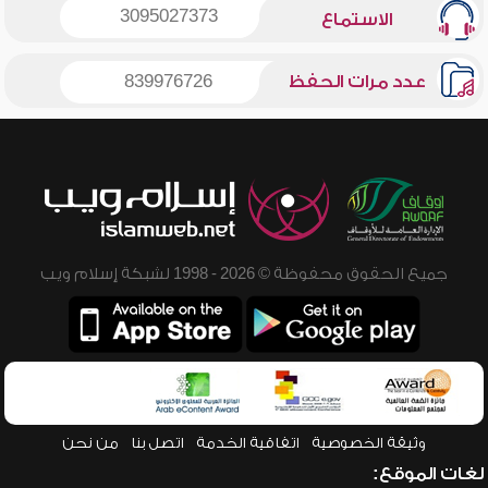
3095027373
الاستماع
عدد مرات الحفظ
839976726
جميع الحقوق محفوظة © 2026 - 1998 لشبكة إسلام ويب
وثيقة الخصوصية
اتفاقية الخدمة
اتصل بنا
من نحن
لغات الموقع: