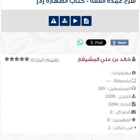
شرح عمدة الفقه - كتاب الطهارة [3]
خالد بن علي المشيقح
تقييم المادة:
معلومات :
ملحوظة : ---
المستمعين : 165
التنزيل : 1538
قراءة: 3284
الرسائل : 0
المقيميّن : 0
في خزائن : 1