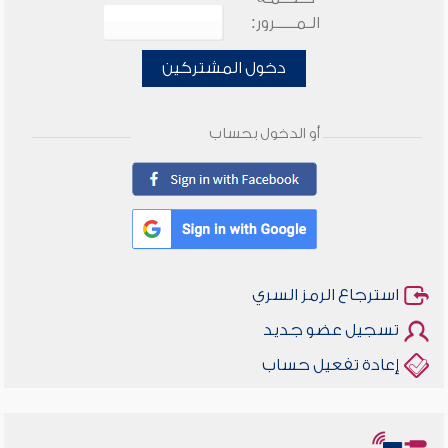
الـمـــــرور:
دخول المشتركين
أو الدخول بحساب
استرجاع الرمز السري
تسجيل عضو جديد
إعادة تفعيل حساب