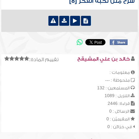
شرح متن نخبة الفكر [8]
خالد بن علي المشيقح
تقييم المادة:
معلومات :
ملحوظة : ---
المستمعين : 132
التنزيل : 1089
قراءة: 2446
الرسائل : 0
المقيميّن : 0
في خزائن : 0