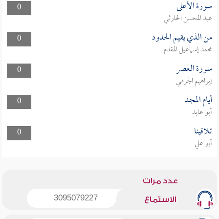
سورة الأعلى
0
عبد المحسن الحارثي
من الذي يقيم الحدود
0
محمد إسماعيل المقدم
سورة العصر
0
إبراهيم الجرمي
أيام المجد
0
أبو عابد
تلاقينا
0
أبو علي
عدد مرات
3095079227
الاستماع