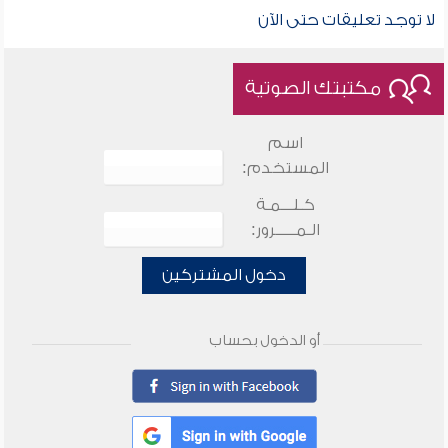
لا توجد تعليقات حتى الآن
مكتبتك الصوتية
اسم
المستخدم:
كـلـــمـة
الـمـــــرور:
دخول المشتركين
أو الدخول بحساب