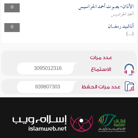
الأذان- بصوت أحمد الحراسيس
0
أحمد الحراسيس
أناشيد رمضان
0
(...)
عدد مرات
3095012316
الاستماع
عدد مرات الحفظ
839807303