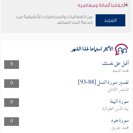
أخلاقنا أصالة ومعاصرة
من الفعاليات والمحاضرات الأرشيفية من
وأمنهم من خوف 9
المزيد
خدمة البث المباشر
سلسلة محاضرات نفحات رمضانية 1444هـ
الأكثر استماعا لهذا الشهر
أقبل على نفسك
0
محمد المنجد
تفسير سورة النمل [88-93]
0
المنتصر الكتاني
سورة البينة
0
بهاء الدين الطوالبة
سورة هود
0
محمد جبريل