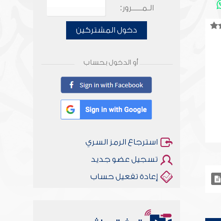
الـمـــــرور:
دخول المشتركين
أو الدخول بحساب
استرجاع الرمز السري
تسجيل عضو جديد
إعادة تفعيل حساب