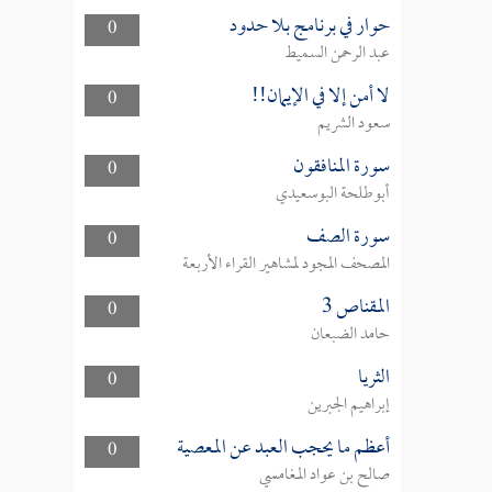
حوار في برنامج بلا حدود
0
عبد الرحمن السميط
لا أمن إلا في الإيمان!!
0
سعود الشريم
سورة المنافقون
0
أبوطلحة البوسعيدي
سورة الصف
0
المصحف المجود لمشاهير القراء الأربعة
المقناص 3
0
حامد الضبعان
الثريا
0
إبراهيم الجبرين
أعظم ما يحجب العبد عن المعصية
0
صالح بن عواد المغامسي