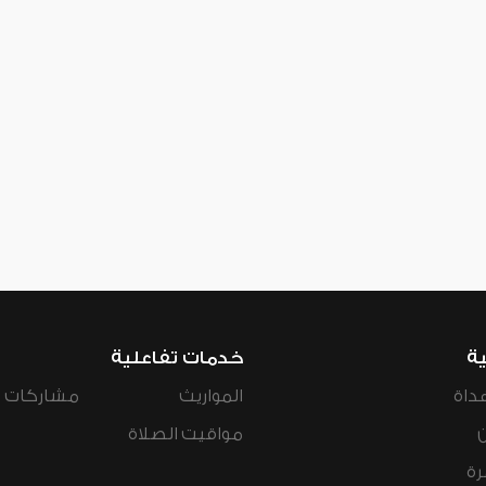
ية
خدمات تفاعلية
داة
المواريث
مشاركات ال
مواقيت الصلاة
رة