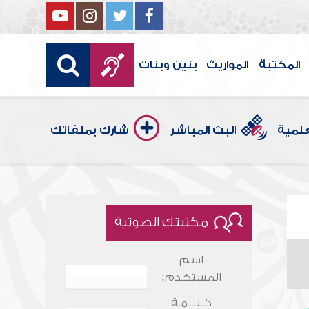
المكتبة
المواريث
بنين وبنات
علمية
البث المباشر
شارك بملفاتك
مكتبتك الصوتية
اسم
المستخدم:
كـلـــمـة