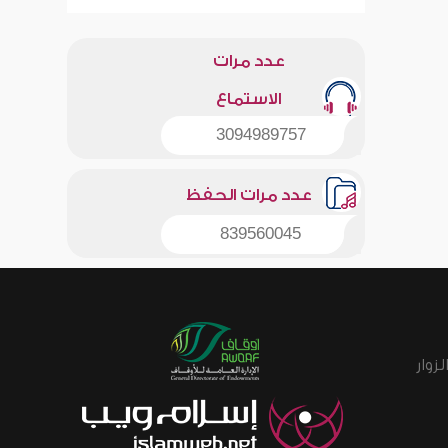
عدد مرات
الاستماع
3094989757
عدد مرات الحفظ
839560045
زوار