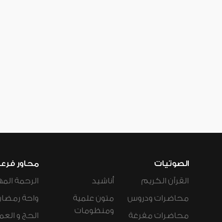
الصوتيات
محاور فرع
القرآن الكريم
أناشيد
الرحمة المه
محاضرات ودروس
متون علمية
واحة رمضان
ومنظومات
محاضرات مفرغة
الحج و العم