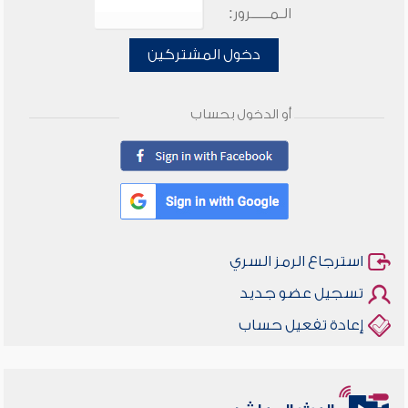
الـمـــــرور:
دخول المشتركين
أو الدخول بحساب
استرجاع الرمز السري
تسجيل عضو جديد
إعادة تفعيل حساب