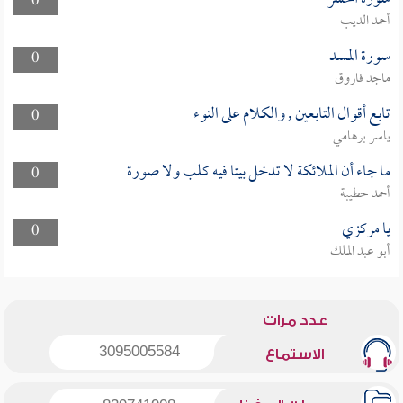
0
أحمد الديب
سورة المسد
0
ماجد فاروق
تابع أقوال التابعين , والكلام على النوء
0
ياسر برهامي
ما جاء أن الملائكة لا تدخل بيتا فيه كلب ولا صورة
0
أحمد حطيبة
يا مركزي
0
أبو عبد الملك
عدد مرات
3095005584
الاستماع