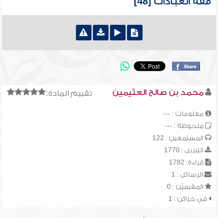
فقه العبادات [48]
محمد بن صالح العثيمين
تقييم المادة:
معلومات : ---
ملحوظة : ---
المستمعين : 122
التنزيل : 1770
قراءة: 1782
الرسائل : 1
المقيميّن : 0
في خزائن : 1