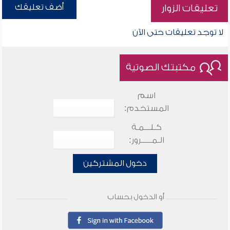
أضف تعليقك
تعليقات الزوار
لا توجد تعليقات حتى الآن
مكتبتك الصوتية
اسم
المستخدم:
كـلـــمـة
الـمـــــرور:
دخول المشتركين
أو الدخول بحساب