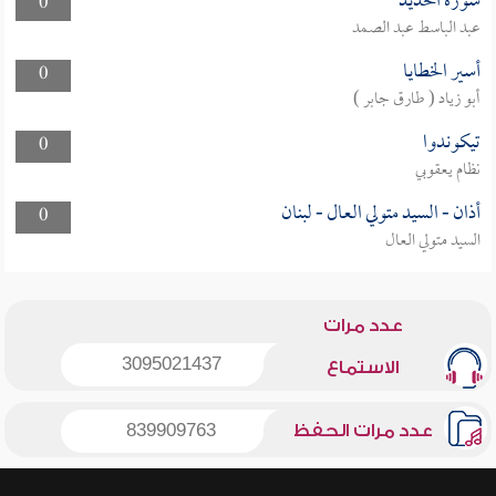
سورة الحديد
0
عبد الباسط عبد الصمد
أسير الخطايا
0
أبو زياد ( طارق جابر )
تيكوندوا
0
نظام يعقوبي
أذان - السيد متولي العال - لبنان
0
السيد متولي العال
عدد مرات
3095021437
الاستماع
عدد مرات الحفظ
839909763