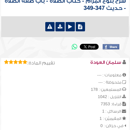
شرح بلوغ المرام - كتاب الصلاة - باب صفة الصلاة
- حديث 347-349
سلمان العودة
تقييم المادة:
معلومات : ---
ملحوظة : ---
المستمعين : 178
التنزيل : 1042
قراءة: 7353
الرسائل : 1
المقيميّن : 1
في خزائن : 0