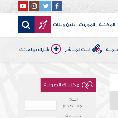
المكتبة
المواريث
بنين وبنات
علمية
البث المباشر
شارك بملفاتك
مكتبتك الصوتية
اسم
المستخدم:
كـلـــمـة