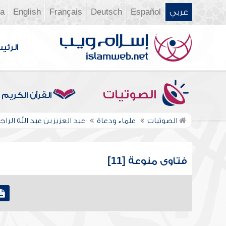
عربي
Español
Deutsch
Français
English
ia
الرئي
الصوتيات
القرآن الكريم
الصوتيات
علماء ودعاة
عبد العزيز بن عبد الله الر
فتاوى منوعة [11]