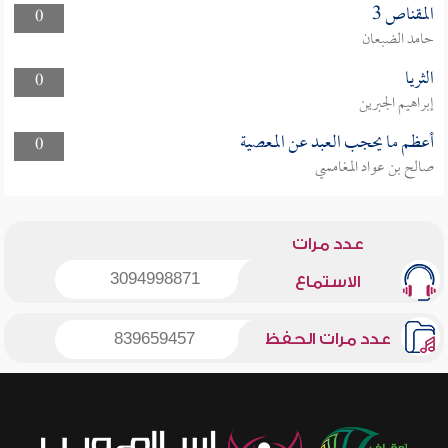
المقناص 3
0
حامد الضبعان
الثريا
0
إبراهيم الجبرين
أعظم ما يحجب العبد عن المعصية
0
صالح بن عواد المغامسي
عدد مرات
3094998871
الاستماع
عدد مرات الحفظ
839659457