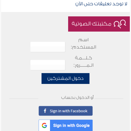
لا توجد تعليقات حتى الآن
مكتبتك الصوتية
اسم
المستخدم:
كـلـــمـة
الـمـــــرور:
دخول المشتركين
أو الدخول بحساب