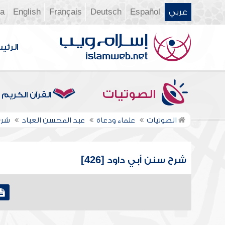
عربي
Español
Deutsch
Français
English
ia
الرئي
الصوتيات
القرآن الكريم
الصوتيات
علماء ودعاة
عبد المحسن العباد
شرح
شرح سنن أبي داود [426]