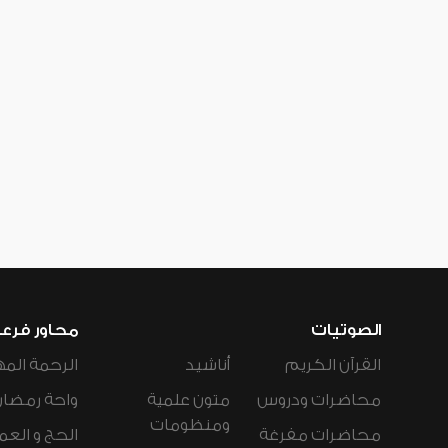
الصوتيات
محاور فرع
القرآن الكريم
أناشيد
الرحمة المه
محاضرات ودروس
متون علمية
واحة رمضان
ومنظومات
محاضرات مفرغة
الحج و العم