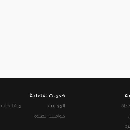
ية
خدمات تفاعلية
داة
المواريث
مشاركات ال
مواقيت الصلاة
رة