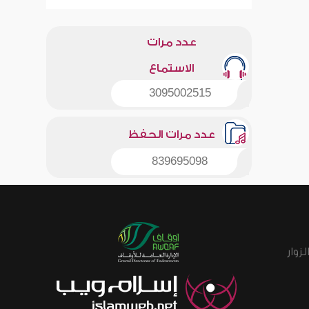
عدد مرات
الاستماع
3095002515
عدد مرات الحفظ
839695098
زوار