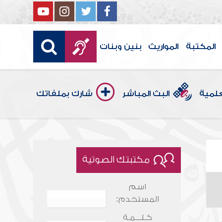
المكتبة
المواريث
بنين وبنات
علمية
البث المباشر
شارك بملفاتك
مكتبتك الصوتية
اسم
المستخدم:
كـلـــمـة