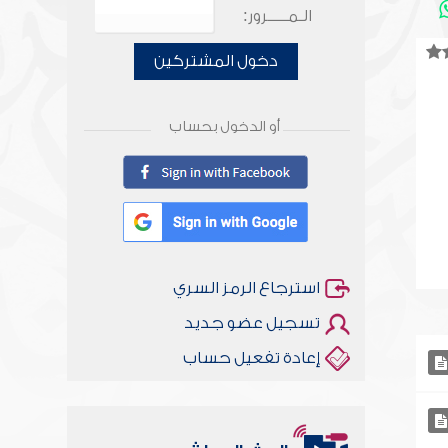
الـمـــــرور:
دخول المشتركين
أو الدخول بحساب
استرجاع الرمز السري
تسجيل عضو جديد
إعادة تفعيل حساب