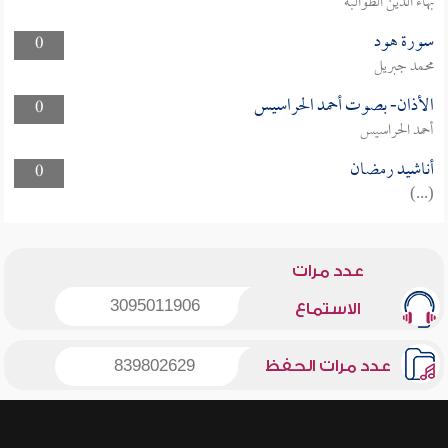
بهاء الدين الطوالبة
سورة هود
0
محمد جبريل
الأذان- بصوت أحمد الحراسيس
0
أحمد الحراسيس
أناشيد رمضان
0
(...)
عدد مرات
3095011906
الاستماع
عدد مرات الحفظ
839802629