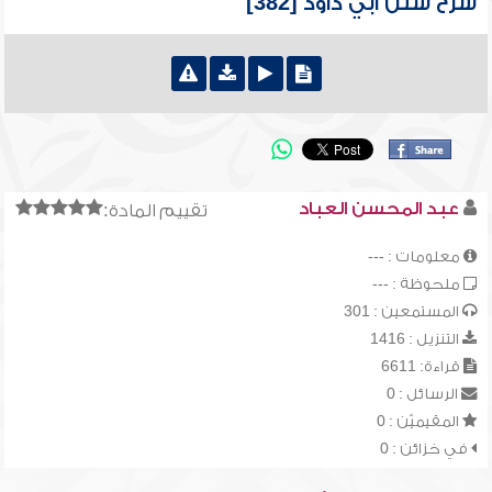
شرح سنن أبي داود [382]
عبد المحسن العباد
تقييم المادة:
معلومات : ---
ملحوظة : ---
المستمعين : 301
التنزيل : 1416
قراءة: 6611
الرسائل : 0
المقيميّن : 0
في خزائن : 0