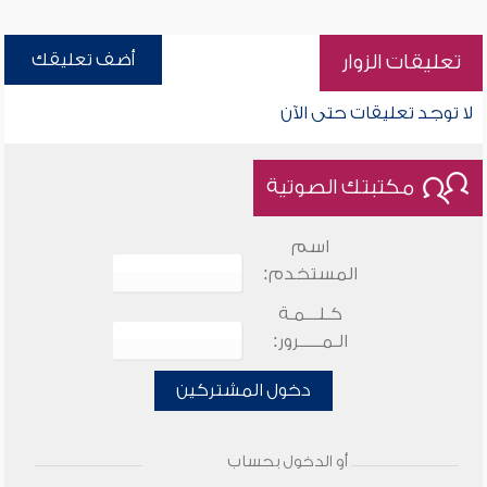
أضف تعليقك
تعليقات الزوار
لا توجد تعليقات حتى الآن
مكتبتك الصوتية
اسم
المستخدم:
كـلـــمـة
الـمـــــرور:
دخول المشتركين
أو الدخول بحساب