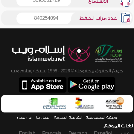
3095051729
الاستماع
عدد مرات الحفظ
840254094
جميع الحقوق محفوظة © 2026 - 1998 لشبكة إسلام ويب
وثيقة الخصوصية
اتفاقية الخدمة
اتصل بنا
من نحن
لغات الموقع:
عربي
Español
Deutsch
Français
English