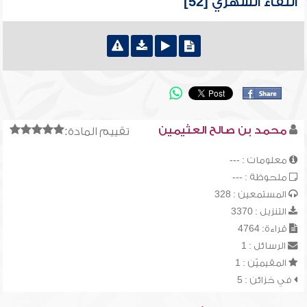
اللقاء الشهري [52]
محمد بن صالح العثيمين
تقييم المادة:
معلومات : ---
ملحوظة : ---
المستمعين : 328
التنزيل : 3370
قراءة: 4764
الرسائل : 1
المقيميّن : 1
في خزائن : 5