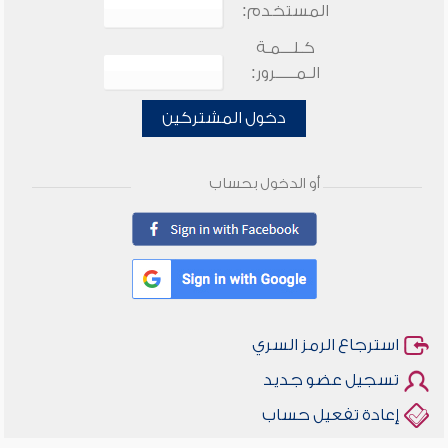
المستخدم:
كـلـــمـة
الـمـــــرور:
دخول المشتركين
أو الدخول بحساب
استرجاع الرمز السري
تسجيل عضو جديد
إعادة تفعيل حساب