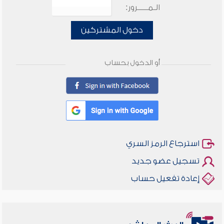
الـمـــــرور:
دخول المشتركين
أو الدخول بحساب
استرجاع الرمز السري
تسجيل عضو جديد
إعادة تفعيل حساب