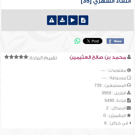
اللقاء الشهري [35]
محمد بن صالح العثيمين
تقييم المادة:
معلومات : ---
ملحوظة : ---
المستمعين : 739
التنزيل : 3959
قراءة: 5490
الرسائل : 2
المقيميّن : 0
في خزائن : 6