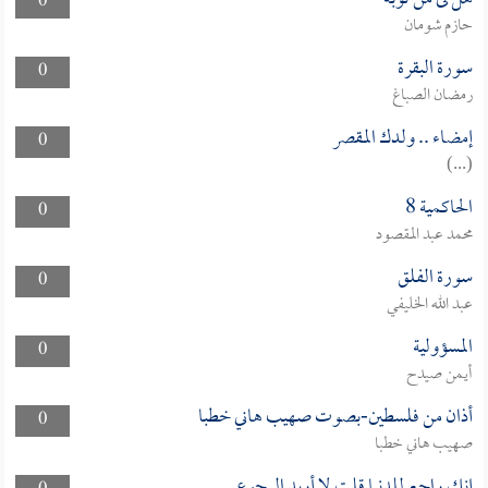
0
حازم شومان
سورة البقرة
0
رمضان الصباغ
إمضاء .. ولدك المقصر
0
(...)
الحاكمية 8
0
محمد عبد المقصود
سورة الفلق
0
عبد الله الخليفي
المسؤولية
0
أيمن صيدح
أذان من فلسطين-بصوت صهيب هاني خطبا
0
صهيب هاني خطبا
إنك راجع للدنيا قلت لا أريد الرجوع