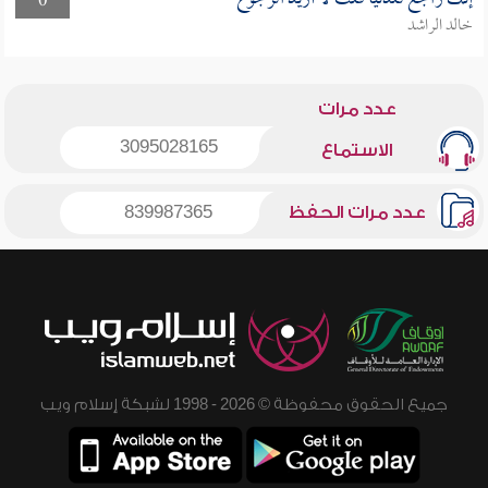
0
خالد الراشد
عدد مرات
3095028165
الاستماع
عدد مرات الحفظ
839987365
جميع الحقوق محفوظة © 2026 - 1998 لشبكة إسلام ويب