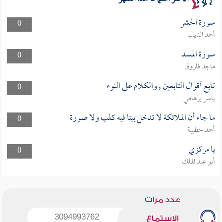
سورة الحشر
0
أحمد الديب
سورة المسد
0
ماجد فاروق
تابع أقوال التابعين , والكلام على النوء
0
ياسر برهامي
ما جاء أن الملائكة لا تدخل بيتا فيه كلب ولا صورة
0
أحمد حطيبة
يا مركزي
0
أبو عبد الملك
عدد مرات
3094993762
الاستماع