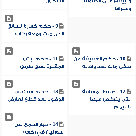
والإيقاع على الطاولة
السكران
وغيرها
9 - حكم كفارة السائق
الذي مات ومعه ركاب
10 - حكم العقيقة عن
11 - حكم نبش
طفل مات بعد ولادته
المقبرة لشق طريق
12 - ضابط المسافة
13 - حكم استئناف
التي يُترخص فيها
الوضوء بعد قطع لعارض
للتيمم
14 - جواز الجمع بين
سورتين في ركعة