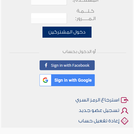
المستخدم:
كـلـــمـة
الـمـــــرور:
دخول المشتركين
أو الدخول بحساب
استرجاع الرمز السري
تسجيل عضو جديد
إعادة تفعيل حساب